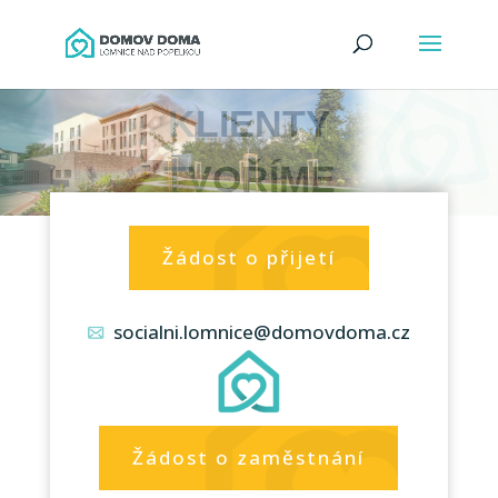
SPOLEČNĚ S
KLIENTY
TVOŘÍME
DOMOV.
Žádost o přijetí
socialni.lomnice@domovdoma.cz
Žádost o zaměstnání