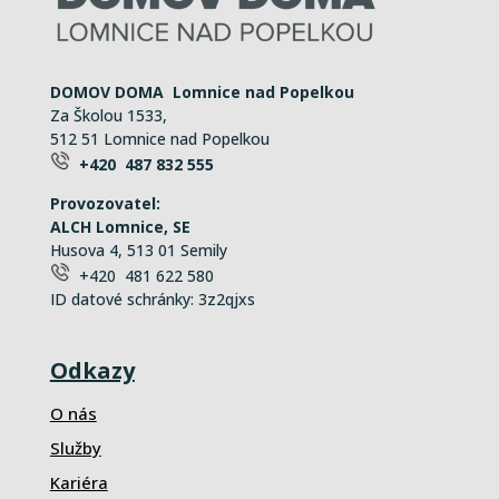
DOMOV DOMA Lomnice nad Popelkou
Za Školou 1533,
512 51 Lomnice nad Popelkou
+420 487 832 555
Provozovatel:
ALCH Lomnice, SE
Husova 4, 513 01 Semily
+420 481 622 580
ID datové schránky: 3z2qjxs
Odkazy
O nás
Služby
Kariéra