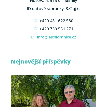
Husova 4, 513 01 Semily
ID datové schránky: 3z2qjxs
+420 481 622 580
+420 739 551 271
info@alchlomnice.cz
Nejnovější příspěvky