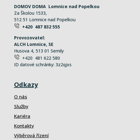
DOMOV DOMA Lomnice nad Popelkou
Za Školou 1533,
512 51 Lomnice nad Popelkou
+420 487 832 555
Provozovatel:
ALCH Lomnice, SE
Husova 4, 513 01 Semily
+420 481 622 580
ID datové schránky: 3z2qjxs
Odkazy
O nás
Služby
Kariéra
Kontakty
Výběrová řízení