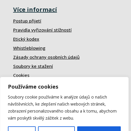
Více informací
Postup přijetí
Pravidla vyřizování stížností
Etický kodex
Whistleblowing
Zásady ochrany osobních údajů
Soubory ke stažení
Cookies
Používáme cookies
Rychlý kontakt
Soubory cookie používáme k analýze údajů o našich
+420 487 832 555
návštěvnících, ke zlepšení našich webových stránek,
+420 725 677 085
zobrazení personalizovaného obsahu a k tomu, abychom
kancelar.lomnice@domovdoma.cz
vám poskytli skvělý zážitek z webu.